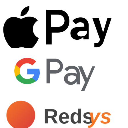
Reds
ys