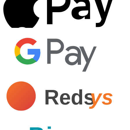
Reds
ys