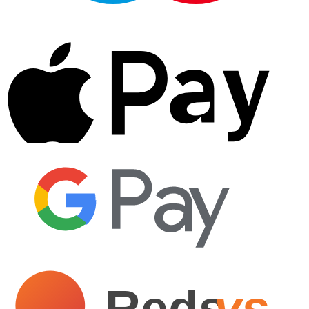
Reds
ys