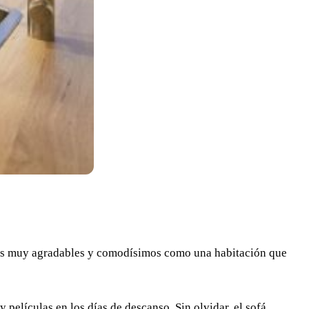
os muy agradables y comodísimos como una habitación que
 películas en los días de descanso. Sin olvidar, el sofá