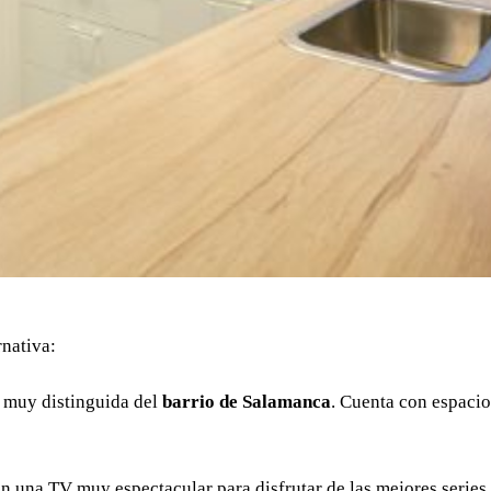
rnativa:
 muy distinguida del
barrio de Salamanca
. Cuenta con espaci
n una TV muy espectacular para disfrutar de las mejores series y