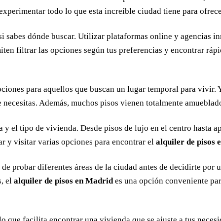
experimentar todo lo que esta increíble ciudad tiene para ofrece
si sabes dónde buscar. Utilizar plataformas online y agencias i
iten filtrar las opciones según tus preferencias y encontrar rá
ciones para aquellos que buscan un lugar temporal para vivir. Y
e necesitas. Además, muchos pisos vienen totalmente amueblados
a y el tipo de vivienda. Desde pisos de lujo en el centro hasta
ar y visitar varias opciones para encontrar el
alquiler de pisos
de probar diferentes áreas de la ciudad antes de decidirte por 
s, el
alquiler de pisos en Madrid
es una opción conveniente par
lo que facilita encontrar una vivienda que se ajuste a tus neces