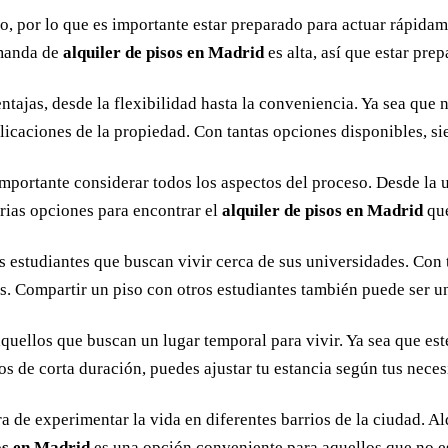
, por lo que es importante estar preparado para actuar rápidame
emanda de
alquiler de pisos en Madrid
es alta, así que estar pre
tajas, desde la flexibilidad hasta la conveniencia. Ya sea que 
plicaciones de la propiedad. Con tantas opciones disponibles, si
 importante considerar todos los aspectos del proceso. Desde la u
arias opciones para encontrar el
alquiler de pisos en Madrid
que
 estudiantes que buscan vivir cerca de sus universidades. Con t
as. Compartir un piso con otros estudiantes también puede ser u
uellos que buscan un lugar temporal para vivir. Ya sea que esté
tos de corta duración, puedes ajustar tu estancia según tus nece
 de experimentar la vida en diferentes barrios de la ciudad. Al
sos en Madrid
es una opción conveniente para aquellos que no e